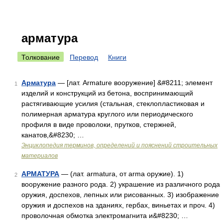
арматура
Толкование
Перевод
Книги
Арматура
— [лат. Armature вооружение] &#8211; элемент
1
изделий и конструкций из бетона, воспринимающий
растягивающие усилия (стальная, стеклопластиковая и
полимерная арматура круглого или периодического
профиля в виде проволоки, прутков, стержней,
канатов,&#8230; …
Энциклопедия терминов, определений и пояснений строительных
материалов
АРМАТУРА
— (лат. armatura, от arma оружие). 1)
2
вооружение разного рода. 2) украшение из различного рода
оружия, доспехов, лепных или рисованных. 3) изображение
оружия и доспехов на зданиях, гербах, виньетах и проч. 4)
проволочная обмотка электромагнита и&#8230; …