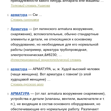
принадлежности какого нибудь аппарата или машины …
Толковый словарь Ушакова
арматура
— См …
6
Словарь синонимов
Арматура
— (от латинского armatura вооружение,
7
снаряжение), вспомогательные, обычно стандартные
элементы и детали, не относящиеся к основному
оборудованию, но необходимые для его нормальной
работы (например, арматура трубопроводная,
электротехническая,&#8230; …
Иллюстрированный энциклопедический словарь
арматура
— АРМАТУРА, ы, ж. Худой высокий человек
8
(чаще женщина). Вот арматура с говном! (о злой
худощавой женщине) …
Словарь русского арго
АРМАТУРА
— (от лат. armatura вооружение снаряжение),
9
устройства и детали (клапаны, вентили, выключатели и т.
п.), не входящие в состав основного оборудования, но
обеспечивающие его нормальную работу. Различают