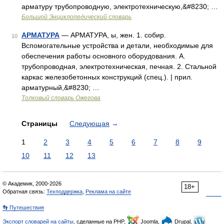
арматуру трубопроводную, электротехническую,&#8230; …
Большой Энциклопедический словарь
АРМАТУРА
— АРМАТУРА, ы, жен. 1. собир.
10
Вспомогательные устройства и детали, необходимые для
обеспечения работы основного оборудования. А.
трубопроводная, электротехническая, печная. 2. Стальной
каркас железобетонных конструкций (спец.). | прил.
арматурный,&#8230; …
Толковый словарь Ожегова
Страницы
Следующая
→
1
2
3
4
5
6
7
8
9
10
11
12
13
© Академик, 2000-2026
18+
Обратная связь:
Техподдержка
,
Реклама на сайте
👣 Путешествия
Экспорт словарей на сайты
, сделанные на PHP,
Joomla,
Drupal,